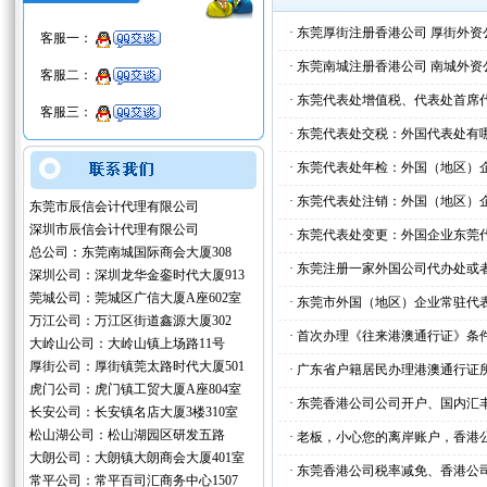
·
东莞厚街注册香港公司 厚街外资
客服一：
·
东莞南城注册香港公司 南城外资
客服二：
·
东莞代表处增值税、代表处首席
客服三：
·
东莞代表处交税：外国代表处有
·
东莞代表处年检：外国（地区）
·
东莞代表处注销：外国（地区）
东莞市辰信会计代理有限公司
深圳市辰信会计代理有限公司
·
东莞代表处变更：外国企业东莞
总公司：东莞南城国际商会大厦308
·
东莞注册一家外国公司代办处或
深圳公司：深圳龙华金銮时代大厦913
莞城公司：莞城区广信大厦A座602室
·
东莞市外国（地区）企业常驻代
万江公司：万江区街道鑫源大厦302
·
首次办理《往来港澳通行证》条
大岭山公司：大岭山镇上场路11号
厚街公司：厚街镇莞太路时代大厦501
·
广东省户籍居民办理港澳通行证
虎门公司：虎门镇工贸大厦A座804室
·
东莞香港公司公司开户、国内汇
长安公司：长安镇名店大厦3楼310室
松山湖公司：松山湖园区研发五路
·
老板，小心您的离岸账户，香港
大朗公司：大朗镇大朗商会大厦401室
·
东莞香港公司税率减免、香港公
常平公司：常平百司汇商务中心1507