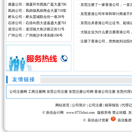
塘厦公司：塘厦环市西路广盈大厦706
·
东莞注册了一家香港公司，一直
凤岗公司：凤岗镇凤岗商会大厦710室
·
东莞香港公司年审和审计两者不
桥头公司：桥头莲城联合街一巷28号
石排公司：石排向西大道嘉盛大厦701
·
东莞出具香港公司公证书、延续
道滘公司：道滘镇大鱼沙新正街11号
·
大陆企业为什么要注册香港公司
广州公司：广州南沙丰泽东路106号
·
注册了香港公司，突然收到法院
公司注册网
工商注册网
东莞公司注册
东莞注册公司网
香港公司注册
东莞代理
网站首页
|
公司简介
|
公司注册
|
税审报告
|
代理记
© 辰信会计网 www.0755chxi.com 版权所有 
© 辰信会计管家
辰信集群