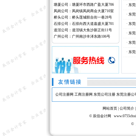
塘厦公司：塘厦环市西路广盈大厦706
·
东莞
凤岗公司：凤岗镇凤岗商会大厦710室
·
东莞
桥头公司：桥头莲城联合街一巷28号
石排公司：石排向西大道嘉盛大厦701
·
东莞
道滘公司：道滘镇大鱼沙新正街11号
·
东莞
广州公司：广州南沙丰泽东路106号
·
东莞
·
东莞
公司注册网
工商注册网
东莞公司注册
东莞注册公
网站首页
|
公司简介
© 辰信会计网 www.075
©