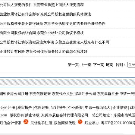
公司法人变更的条件 东莞营业执照上面法人变更流程
营业执照转让有什么影响 东莞公司股权变更的的具体做法
公司股权变更是不是很麻烦 东莞营业执照变更前需要符合哪些条件
1
2
有限公司股权转让合同 东莞企业转让公司协议书模板
公司股权转让协议流程及注意事项 东莞企业变更法人股东有什么不同
企业转让有风险 东莞公司债权债务转让协议怎么写才好
第一页 上一页
下一页
尾页
转到：
司网
香港公司注册
东莞代理记账
东莞代办执照
深圳注册公司
东莞集群注册
申请一般
|
公司注册
|
税审报告
|
代理记账
|
审计报告
|
企业验资
|
申请一般纳税人
|
企业增资
|
财
5chxi.com 版权所有 禁止转载 东莞市辰信会计代理有限公司 总公司地址：东莞市南城
 辰信会计管家
辰信集群注册 辰信商标代理
辰企易办
粤ICP备2021109000