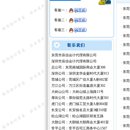
·
东莞
客服一：
·
东莞
客服二：
·
东莞
客服三：
·
东莞
·
东莞
·
东莞
东莞市辰信会计代理有限公司
深圳市辰信会计代理有限公司
·
东莞
总公司：东莞南城国际商会大厦308
·
东莞
深圳公司：深圳龙华金銮时代大厦913
莞城公司：莞城区广信大厦A座602室
·
东莞
万江公司：万江区街道鑫源大厦302
·
东莞
大岭山公司：大岭山镇上场路11号
厚街公司：厚街镇莞太路时代大厦501
·
东莞
虎门公司：虎门镇工贸大厦A座804室
·
东莞
长安公司：长安镇名店大厦3楼310室
松山湖公司：松山湖园区研发五路
·
东莞
大朗公司：大朗镇大朗商会大厦401室
·
东莞
常平公司：常平百司汇商务中心1507