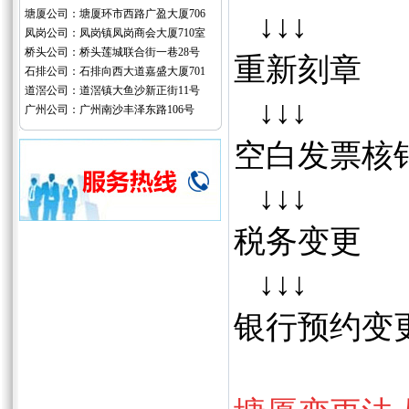
塘厦公司：塘厦环市西路广盈大厦706
↓
↓
↓
凤岗公司：凤岗镇凤岗商会大厦710室
桥头公司：桥头莲城联合街一巷28号
重新刻章
石排公司：石排向西大道嘉盛大厦701
道滘公司：道滘镇大鱼沙新正街11号
↓
↓
↓
广州公司：广州南沙丰泽东路106号
空白发票核
↓
↓
↓
税务变更
↓
↓
↓
银行预约变