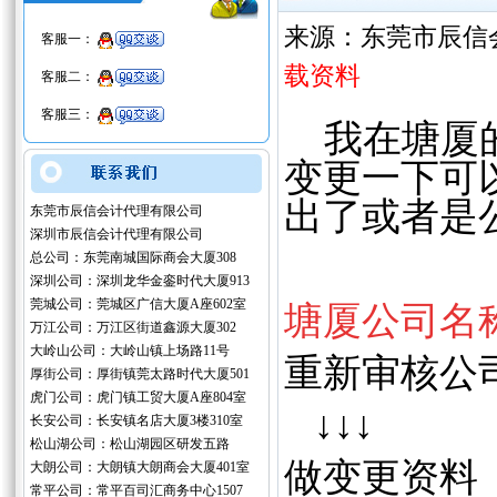
来源：东莞市辰信
客服一：
载资料
客服二：
客服三：
我在塘厦的
变更一下可
出了或者是
东莞市辰信会计代理有限公司
深圳市辰信会计代理有限公司
总公司：东莞南城国际商会大厦308
深圳公司：深圳龙华金銮时代大厦913
莞城公司：莞城区广信大厦A座602室
塘厦公司名
万江公司：万江区街道鑫源大厦302
大岭山公司：大岭山镇上场路11号
重新审核公
厚街公司：厚街镇莞太路时代大厦501
虎门公司：虎门镇工贸大厦A座804室
↓
↓
↓
长安公司：长安镇名店大厦3楼310室
松山湖公司：松山湖园区研发五路
做变更资料
大朗公司：大朗镇大朗商会大厦401室
常平公司：常平百司汇商务中心1507