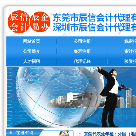
网站首页
公司注册
税审
公司简介
集群注册
审计
人才招聘
代理记账
验资
东莞代表处年检：外国（地