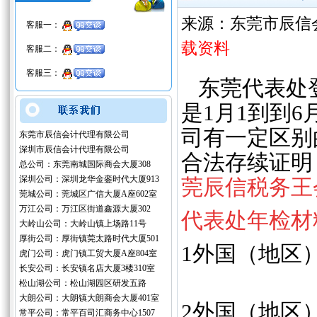
来源：东莞市辰信
客服一：
载资料
客服二：
客服三：
东莞代表处登
是1月1到到
司有一定区别
东莞市辰信会计代理有限公司
深圳市辰信会计代理有限公司
合法存续证明
总公司：东莞南城国际商会大厦308
深圳公司：深圳龙华金銮时代大厦913
莞辰信税务王
莞城公司：莞城区广信大厦A座602室
万江公司：万江区街道鑫源大厦302
代表处年检材
大岭山公司：大岭山镇上场路11号
厚街公司：厚街镇莞太路时代大厦501
1外国（地区
虎门公司：虎门镇工贸大厦A座804室
长安公司：长安镇名店大厦3楼310室
松山湖公司：松山湖园区研发五路
大朗公司：大朗镇大朗商会大厦401室
2外国（地区
常平公司：常平百司汇商务中心1507