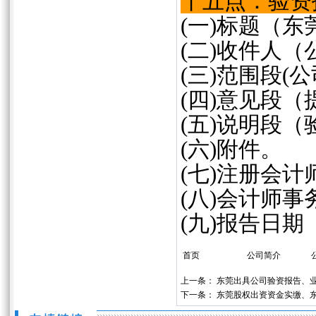
十五点：验资
(
一
)
标题（东
(
二
)
收件人（
(
三
)
范围段(
(
四
)
意见段（
(
五
)
说明段（
(
六
)
附件
。
(
七
)
注册会计
(
八
)
会计师事
(
九
)
报告日期
首页
公司简介
上一条：
东莞出具公司验资报告、
下一条：
东莞股权出资资金实缴、