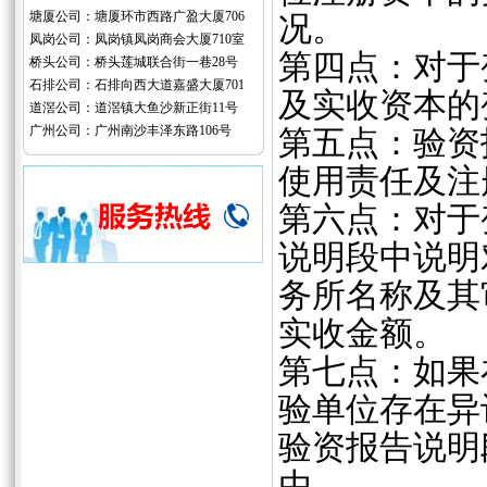
塘厦公司：塘厦环市西路广盈大厦706
况。
凤岗公司：凤岗镇凤岗商会大厦710室
第四点：对于
桥头公司：桥头莲城联合街一巷28号
石排公司：石排向西大道嘉盛大厦701
及实收资本的
道滘公司：道滘镇大鱼沙新正街11号
广州公司：广州南沙丰泽东路106号
第五点：验资
使用责任及注
第六点：对于
说明段中说明
务所名称及其
实收金额。
第七点：如果
验单位存在异
验资报告说明
由。