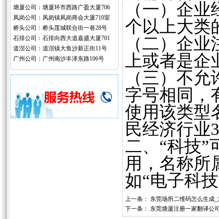
（一）企业
塘厦公司：塘厦环市西路广盈大厦706
凤岗公司：凤岗镇凤岗商会大厦710室
个以上大类
桥头公司：桥头莲城联合街一巷28号
（二）企业注
石排公司：石排向西大道嘉盛大厦701
道滘公司：道滘镇大鱼沙新正街11号
上或者是企
广州公司：广州南沙丰泽东路106号
（三）不允
字号相同，
使用该类型
民经济行业
二、“科技
用，名称所
如“电子科技
上一条：
东莞场所二维码怎么生成_
下一条：
东莞塘厦注册一家翻译公司