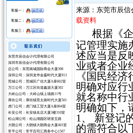
来源：东莞市辰信
客服一：
载资料
客服二：
根据《
客服三：
记管理实施
述应当是反
东莞市辰信会计代理有限公司
业或者企业
深圳市辰信会计代理有限公司
总公司：东莞南城国际商会大厦308
《国民经济行
深圳公司：深圳龙华金銮时代大厦913
莞城公司：莞城区广信大厦A座602室
明确对应行
万江公司：万江区街道鑫源大厦302
就名称中行
大岭山公司：大岭山镇上场路11号
厚街公司：厚街镇莞太路时代大厦501
明确如下，
虎门公司：虎门镇工贸大厦A座804室
长安公司：长安镇名店大厦3楼310室
1、 新登记
松山湖公司：松山湖园区研发五路
的需符合以
大朗公司：大朗镇大朗商会大厦401室
常平公司：常平百司汇商务中心1507