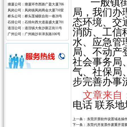
一般镇街的
塘厦公司：塘厦环市西路广盈大厦706
局，我们办
凤岗公司：凤岗镇凤岗商会大厦710室
桥头公司：桥头莲城联合街一巷28号
态环境、交
石排公司：石排向西大道嘉盛大厦701
道滘公司：道滘镇大鱼沙新正街11号
消防、工信
广州公司：广州南沙丰泽东路106号
水、应急管
局、不动产
社会事务局
气、社保局
步
完善办事
文章来自
电话 联系地
上一条：
东莞开票软件设置域名操作
下一条：
东莞代开发票作废重开需