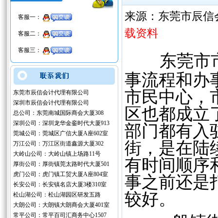
来源：东莞市辰信
客服一：
载资料
客服二：
客服三：
东莞市
事流程和办
市民中心，
东莞市辰信会计代理有限公司
深圳市辰信会计代理有限公司
区也都成立
总公司：东莞南城国际商会大厦308
深圳公司：深圳龙华金銮时代大厦913
部门都有入
莞城公司：莞城区广信大厦A座602室
街，是在陆
万江公司：万江区街道鑫源大厦302
大岭山公司：大岭山镇上场路11号
有时间顺序
厚街公司：厚街镇莞太路时代大厦501
虎门公司：虎门镇工贸大厦A座804室
事之前还是
长安公司：长安镇名店大厦3楼310室
较好。
松山湖公司：松山湖园区研发五路
大朗公司：大朗镇大朗商会大厦401室
常平公司：常平百司汇商务中心1507