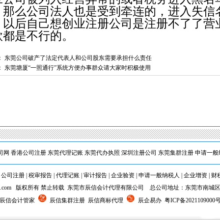
，那么公司法人也是受到牵连的，进入失信
，以后自己想创业注册公司是注册不了了营
款都是不行的。
1
2
：
东莞公司破产了法定代表人和公司股东需要承担什么责任
：
东莞塘厦“一照通行”系统方便办事群众请大家时积极使用
司网
香港公司注册
东莞代理记账
东莞代办执照
深圳注册公司
东莞集群注册
申请一般
|
公司注册
|
税审报告
|
代理记账
|
审计报告
|
企业验资
|
申请一般纳税人
|
企业增资
|
财
5chxi.com 版权所有 禁止转载 东莞市辰信会计代理有限公司 总公司地址：东莞市南城
 辰信会计管家
辰信集群注册 辰信商标代理
辰企易办
粤ICP备2021109000