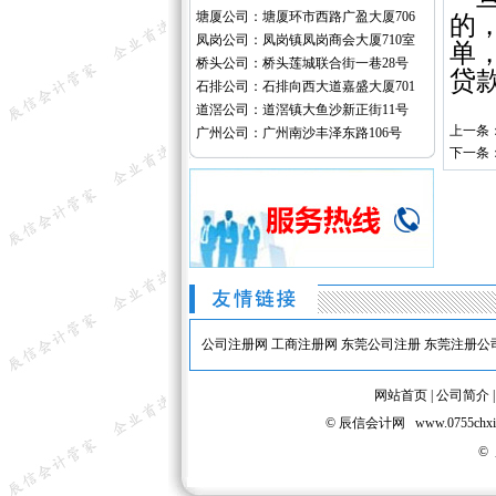
塘厦公司：塘厦环市西路广盈大厦706
的
凤岗公司：凤岗镇凤岗商会大厦710室
单
桥头公司：桥头莲城联合街一巷28号
贷
石排公司：石排向西大道嘉盛大厦701
道滘公司：道滘镇大鱼沙新正街11号
上一条
广州公司：广州南沙丰泽东路106号
下一条
公司注册网
工商注册网
东莞公司注册
东莞注册公
网站首页
|
公司简介
© 辰信会计网 www.075
©