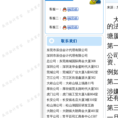
来源：
客服一：
客服二：
大
的
客服三：
塘
第
东莞市辰信会计代理有限公司
公
深圳市辰信会计代理有限公司
资
总公司：东莞南城国际商会大厦308
深圳公司：深圳龙华金銮时代大厦913
例
莞城公司：莞城区广信大厦A座602室
万江公司：万江区街道鑫源大厦302
第
大岭山公司：大岭山镇上场路11号
厚街公司：厚街镇莞太路时代大厦501
涉
虎门公司：虎门镇工贸大厦A座804室
还
长安公司：长安镇名店大厦3楼310室
松山湖公司：松山湖园区研发五路
第
大朗公司：大朗镇大朗商会大厦401室
一
常平公司：常平百司汇商务中心1507