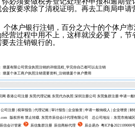
，你必须要做税务登记处理补申报和逾期登
就会按要求除了清税证明。再去工商局申请
。
、个体户银行注销，百分之六十的个体户市
1
2
为经营过程中用不上，这样就没必要了，节
需要去注销银行的。
：
塘厦有限公司营业执照注销的详细流程_学完你自己都可以去注销
：
塘厦个体工商户执照注销需要资料_注销塘厦个体户费用
司网
香港公司注册
东莞代理记账
东莞代办执照
深圳注册公司
东莞集群注册
申请一般
|
公司注册
|
税审报告
|
代理记账
|
审计报告
|
企业验资
|
申请一般纳税人
|
企业增资
|
财
5chxi.com 版权所有 禁止转载 东莞市辰信会计代理有限公司 总公司地址：东莞市南城
 辰信会计管家
辰信集群注册 辰信商标代理
辰企易办
粤ICP备2021109000