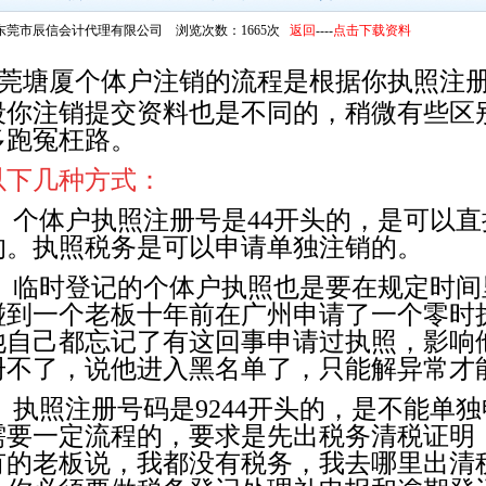
东莞市辰信会计代理有限公司 浏览次数：1665次
返回
----
点击下载资料
莞塘厦个体户注销的流程是根据你执照注
段你注销提交资料也是不同的，稍微有些区
多跑冤枉路。
以下几种方式：
、个体户执照注册号是44开头的，是可以
的。执照税务是可以申请单独注销的。
、临时登记的个体户执照也是要在规定时间
碰到一个老板十年前在广州申请了一个零时
他自己都忘记了有这回事申请过执照，影响
册不了，说他进入黑名单了，只能解异常才
、执照注册号码是9244开头的，是不能单
需要一定流程的，要求是先出税务清税证明
有的老板说，我都没有税务，我去哪里出清