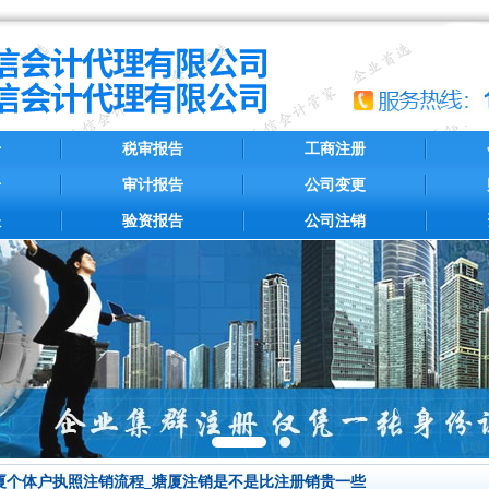
册
税审报告
工商注册
册
审计报告
公司变更
账
验资报告
公司注销
厦个体户执照注销流程_塘厦注销是不是比注册销贵一些