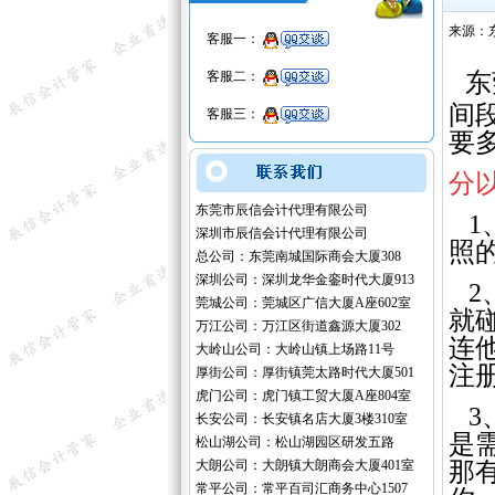
来源：
客服一：
客服二：
东
间
客服三：
要
分
东莞市辰信会计代理有限公司
1
深圳市辰信会计代理有限公司
照
总公司：东莞南城国际商会大厦308
深圳公司：深圳龙华金銮时代大厦913
2
莞城公司：莞城区广信大厦A座602室
就
万江公司：万江区街道鑫源大厦302
连
大岭山公司：大岭山镇上场路11号
注
厚街公司：厚街镇莞太路时代大厦501
虎门公司：虎门镇工贸大厦A座804室
3
长安公司：长安镇名店大厦3楼310室
是
松山湖公司：松山湖园区研发五路
大朗公司：大朗镇大朗商会大厦401室
那
常平公司：常平百司汇商务中心1507