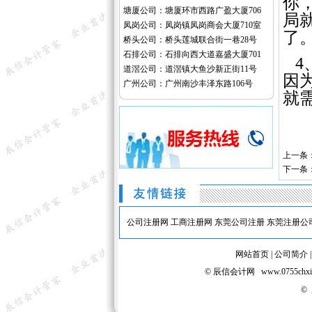
你
塘厦公司：塘厦环市西路广盈大厦706
局
凤岗公司：凤岗镇凤岗商会大厦710室
了
桥头公司：桥头莲城联合街一巷28号
石排公司：石排向西大道嘉盛大厦701
4
道滘公司：道滘镇大鱼沙新正街11号
因
广州公司：广州南沙丰泽东路106号
就
上一条
下一条
公司注册网
工商注册网
东莞公司注册
东莞注册公
网站首页
|
公司简介
© 辰信会计网 www.075
©