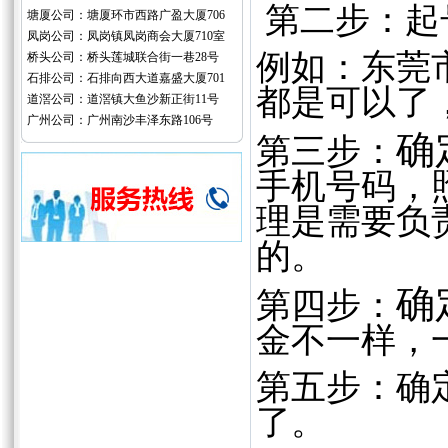
第二步：起
塘厦公司：塘厦环市西路广盈大厦706
凤岗公司：凤岗镇凤岗商会大厦710室
例如：东莞市
桥头公司：桥头莲城联合街一巷28号
石排公司：石排向西大道嘉盛大厦701
都是可以了
道滘公司：道滘镇大鱼沙新正街11号
广州公司：广州南沙丰泽东路106号
确
第三步：
手机号码，
理是需要负
的。
确
第四步：
金不一样，
第五步：确
了。