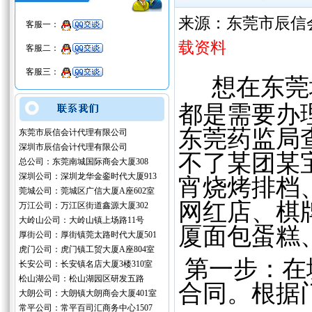
来源：东莞市辰信
客服一：
载资料
客服二：
客服三：
想在东莞
都是需要办
东莞药监局
东莞市辰信会计代理有限公司
深圳市辰信会计代理有限公司
不了某团某
总公司：东莞南城国际商会大厦308
深圳公司：深圳龙华金銮时代大厦913
宵烧烤排档
莞城公司：莞城区广信大厦A座602室
网红店、棋
万江公司：万江区街道鑫源大厦302
大岭山公司：大岭山镇上场路11号
厦面包蛋糕
厚街公司：厚街镇莞太路时代大厦501
虎门公司：虎门镇工贸大厦A座804室
第一步：在
长安公司：长安镇名店大厦3楼310室
松山湖公司：松山湖园区研发五路
合同。根据
大朗公司：大朗镇大朗商会大厦401室
常平公司：常平百司汇商务中心1507