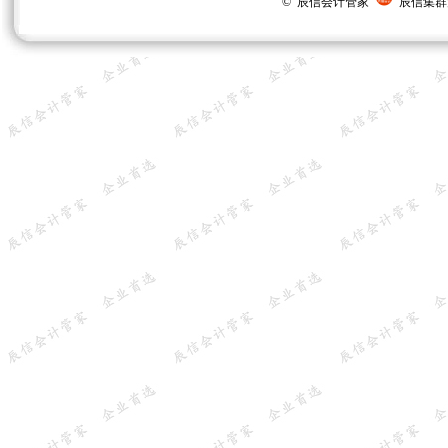
© 辰信会计管家
辰信集群