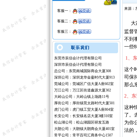
来源：
客服一：
客服二：
大
监督
客服三：
不到
一些
1、
东莞市辰信会计代理有限公司
深圳市辰信会计代理有限公司
这个
总公司：东莞南城国际商会大厦308
司保
深圳公司：深圳龙华金銮时代大厦913
莞城公司：莞城区广信大厦A座602室
那么
万江公司：万江区街道鑫源大厦302
2、
大岭山公司：大岭山镇上场路11号
厚街公司：厚街镇莞太路时代大厦501
这种
虎门公司：虎门镇工贸大厦A座804室
了。
长安公司：长安镇名店大厦3楼310室
为你
松山湖公司：松山湖园区研发五路
大朗公司：大朗镇大朗商会大厦401室
法的
常平公司：常平百司汇商务中心1507