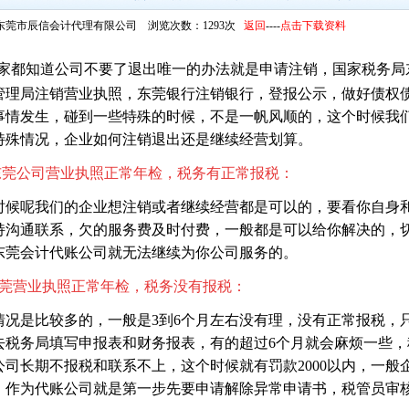
东莞市辰信会计代理有限公司 浏览次数：1293次
返回
----
点击下载资料
家都知道公司不要了退出唯一的办法就是申请注销，国家税务局
管理局注销营业执照，东莞银行
注销银行，登报公示，做好债权
事情发生，碰到一些特殊的时候，不是一帆风顺的，这个时候我
特殊情况，企业如何注销退出还是继续经营划算。
东莞公司营业执照正常年检，税务有正常报税：
时候呢我们的企业想注销或者继续经营都是可以的，要看你自身
持沟通联系，欠的服务费及时付费，一般都是可以给你解决的，
东莞会计代账公司就无法继续为你公司服务的。
东莞营业执照正常年检，税务没有报税：
情况是比较多的，一般是3到6个月左右没有理，没有正常报税，
去税务局填写申报表和财务报表，有的超过6个月就会麻烦一些
公司长期不报税和联系不上，这个时候就有罚款2000以内，一
，作为代账公司就是第一步先要申请解除异常申请书，税管员审