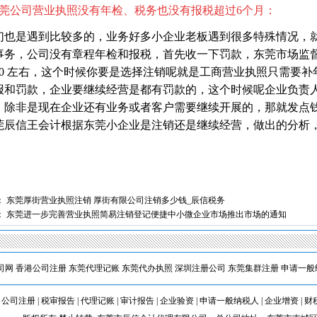
东莞公司营业执照没有年检、税务也没有报税超过6个月：
们也是遇到比较多的，业务好多小企业老板遇到很多特殊情况，
事务，公司没有章程年检和报税，首先收一下罚款，东莞市场监督管理
1
2
000 左右，这个时候你要是选择注销呢就是工商营业执照只需要
报和罚款，企业要继续经营是都有罚款的，这个时候呢企业负责
，除非是现在企业还有业务或者客户需要继续开展的，
莞辰信王会计根据东莞小企业是注销还是继续经营，做出的分析
：
东莞厚街营业执照注销 厚街有限公司注销多少钱_辰信税务
：
东莞进一步完善营业执照简易注销登记便捷中小微企业市场推出市场的通知
司网
香港公司注册
东莞代理记账
东莞代办执照
深圳注册公司
东莞集群注册
申请一般
|
公司注册
|
税审报告
|
代理记账
|
审计报告
|
企业验资
|
申请一般纳税人
|
企业增资
|
财