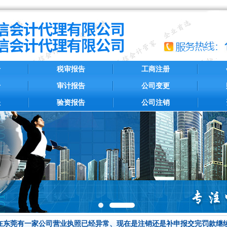
册
税审报告
工商注册
册
审计报告
公司变更
账
验资报告
公司注销
在东莞有一家公司营业执照已经异常、现在是注销还是补申报交完罚款继