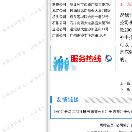
3、
塘厦公司：塘厦环市西路广盈大厦706
凤岗公司：凤岗镇凤岗商会大厦710室
况我
桥头公司：桥头莲城联合街一巷28号
公司
石排公司：石排向西大道嘉盛大厦701
道滘公司：道滘镇大鱼沙新正街11号
款2
广州公司：广州南沙丰泽东路106号
补申
可以
是东
的。
上一条
下一条
公司注册网
工商注册网
东莞公司注册
东莞注册公
网站首页
|
公司简介