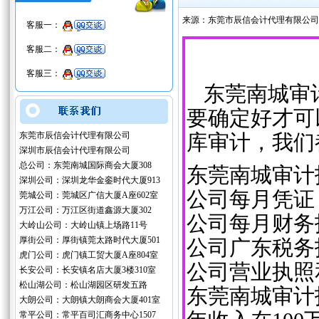
来源：东莞市辰信会计代理有限公司
客服一：
客服二：
客服三：
东莞南城审计
要确定好才可
东莞市辰信会计代理有限公司
库审计，我们
深圳市辰信会计代理有限公司
总公司：东莞南城国际商会大厦308
东莞南城审计
深圳公司：深圳龙华金銮时代大厦913
公司每月凭证
莞城公司：莞城区广信大厦A座602室
万江公司：万江区街道鑫源大厦302
公司每月财务
大岭山公司：大岭山镇上场路11号
厚街公司：厚街镇莞太路时代大厦501
公司广东税务
虎门公司：虎门镇工贸大厦A座804室
公司营业执照
长安公司：长安镇名店大厦3楼310室
松山湖公司：松山湖园区研发五路
东莞南城审计
大朗公司：大朗镇大朗商会大厦401室
常平公司：常平百司汇商务中心1507