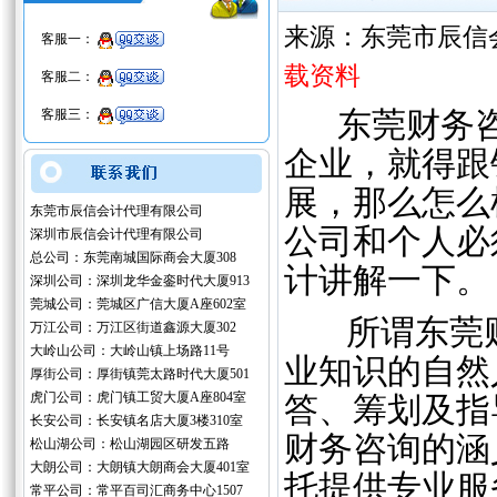
来源：东莞市辰信
客服一：
载资料
客服二：
客服三：
东莞财务咨
企业，就得跟
展，那么怎么
东莞市辰信会计代理有限公司
公司和个人必
深圳市辰信会计代理有限公司
总公司：东莞南城国际商会大厦308
计讲解一下。
深圳公司：深圳龙华金銮时代大厦913
莞城公司：莞城区广信大厦A座602室
所谓东莞财
万江公司：万江区街道鑫源大厦302
大岭山公司：大岭山镇上场路11号
业知识的自然
厚街公司：厚街镇莞太路时代大厦501
虎门公司：虎门镇工贸大厦A座804室
答、筹划及指
长安公司：长安镇名店大厦3楼310室
财务咨询的涵
松山湖公司：松山湖园区研发五路
大朗公司：大朗镇大朗商会大厦401室
托提供专业服
常平公司：常平百司汇商务中心1507