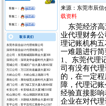
来源：东莞市辰信
客服一：
载资料
客服二：
客服三：
东莞经济高
业代理财务公
理记账机构五
东莞市辰信会计代理有限公司
一难题进行简
深圳市辰信会计代理有限公司
总公司：东莞南城国际商会大厦308
1、东莞代理
深圳公司：深圳龙华金銮时代大厦913
莞城公司：莞城区广信大厦A座602室
司有没有代理
万江公司：万江区街道鑫源大厦302
的，在一定程
大岭山公司：大岭山镇上场路11号
厚街公司：厚街镇莞太路时代大厦501
障，代理记账
虎门公司：虎门镇工贸大厦A座804室
长安公司：长安镇名店大厦3楼310室
经验直接影响
松山湖公司：松山湖园区研发五路
企业在对代理
大朗公司：大朗镇大朗商会大厦401室
常平公司：常平百司汇商务中心1507