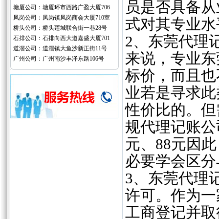
员是否具备从
塘厦公司：塘厦环市西路广盈大厦706
凤岗公司：凤岗镇凤岗商会大厦710室
式对其专业水
桥头公司：桥头莲城联合街一巷28号
2、东莞代理
石排公司：石排向西大道嘉盛大厦701
道滘公司：道滘镇大鱼沙新正街11号
来说，专业东
广州公司：广州南沙丰泽东路106号
标价，而且也
业若是寻求此
性价比的。但
规代理记账公
元、88元因
必要学会区分
3、东莞代理
许可。作为一
工商登记并取