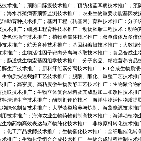
感技术推广；预防口蹄疫技术推广；预防猪蓝耳病技术推广；预
广；海水养殖病害预警监测技术推广；农业生物重要功能基因发
记辅助育种技术推广；基因工程（转基因）育种技术推广；分子
繁技术推广；细胞工程育种技术推广；动物胚胎工程技术；动物
；染色体操作技术推广；植物单倍体技术推广；双单倍体及多倍
种技术推广；航天育种技术推广；基因组编辑技术推广；大数据
技术推广；生物活性因子靶向分离与萃取技术推广；食品合成生
广；肠道微生物宏基因组学技术推广；分子食品、精准营养食品
乙醇生产技术推广；原料纤维素分离技术推广；F-T合成生物质
；生物质快速裂解工艺技术推广；脱酸、酯化、重整工艺技术推
术推广；高密度、高粘度微生物发酵工艺技术推广；生物聚合物
离提取技术推广；生物立体复合材料及其成型加工和改性技术推
材料清洁生产技术推广；酶制剂评价技术；海洋生物活性物质提
生物绿色制备技术推广；大型藻类培养与炼制、海藻能源技术推
利用技术推广；海洋农业生物药物创制高技术推广；海洋动植物
业生物药物高效表达与产物纯化技术推广；非粮原料转化技术推
广；化工产品发酵技术推广；生物催化技术推广；全细胞催化转
技术推广；生物化学组合合成技术推广；生物合成过程控制技术