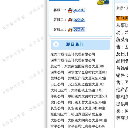
来源：
客服一：
互联
客服二：
从事
客服三：
动，
蔬菜
售；
及日
东莞市辰信会计代理有限公司
深圳市辰信会计代理有限公司
品销
总公司：东莞南城国际商会大厦308
首饰
深圳公司：深圳龙华金銮时代大厦913
销售
莞城公司：莞城区广信大厦A座602室
售；
万江公司：万江区街道鑫源大厦302
他产
大岭山公司：大岭山镇上场路11号
厚街公司：厚街镇莞太路时代大厦501
非相
虎门公司：虎门镇工贸大厦A座804室
提供
长安公司：长安镇名店大厦3楼310室
卖；
松山湖公司：松山湖园区研发五路
等客
大朗公司：大朗镇大朗商会大厦401室
常平公司：常平百司汇商务中心1507