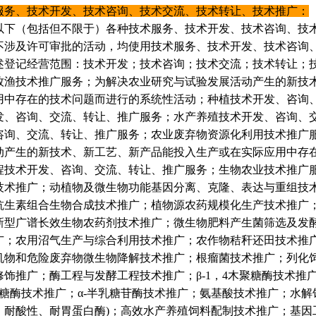
服务、技术开发、技术咨询、技术交流、技术转让、技术推广：
以下（包括但不限于）各种技术服务、技术开发、技术咨询、技
不涉及许可审批的活动，均使用技术服务、技术开发、技术咨询
述登记经营范围：技术开发；技术咨询；技术交流；技术转让；
1
2
牧渔技术推广服务；为解决农业研究与试验发展活动产生的新技
用中存在的技术问题而进行的系统性活动；种植技术开发、咨询
发、咨询、交流、转让、推广服务；水产养殖技术开发、咨询、
咨询、交流、转让、推广服务；农业废弃物资源化利用技术推广
动产生的新技术、新工艺、新产品能投入生产或在实际应用中存
程技术开发、咨询、交流、转让、推广服务；生物农业技术推广
技术推广；动植物及微生物功能基因分离、克隆、表达与重组技
抗生素组合生物合成技术推广；植物源农药规模化生产技术推广
新型广谱长效生物农药剂技术推广；微生物肥料产生菌筛选及发
广；农用沼气生产与综合利用技术推广；农作物秸秆还田技术推
机物和危险废弃物微生物降解技术推广；根瘤菌技术推广；列化
饰推广；酶工程与发酵工程技术推广；β-1，4木聚糖酶技术推广；β
聚糖酶技术推广；α-半乳糖苷酶技术推广；氨基酸技术推广；水解
、耐酸性、耐胃蛋白酶)；高效水产养殖饲料配制技术推广；基因