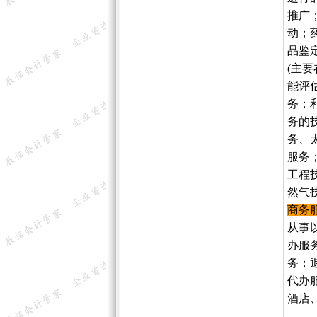
推广
动；
品鉴
(主
能评
务；
务的
务、
服务
工程
然气
商务
从事
办服
务；
代办
酒店