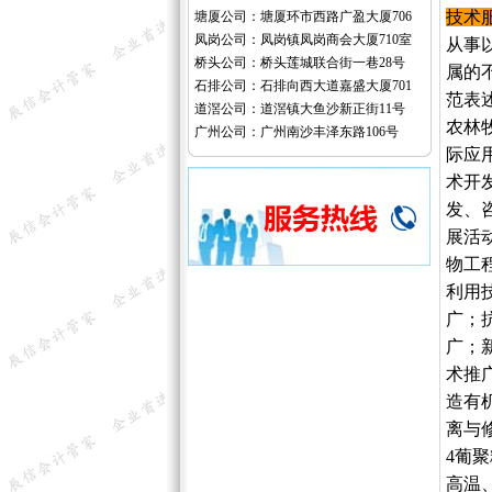
技术
塘厦公司：塘厦环市西路广盈大厦706
凤岗公司：凤岗镇凤岗商会大厦710室
从事
桥头公司：桥头莲城联合街一巷28号
属的
石排公司：石排向西大道嘉盛大厦701
范表
道滘公司：道滘镇大鱼沙新正街11号
农林
广州公司：广州南沙丰泽东路106号
际应
术开
发、
展活
物工
利用
广；
广；
术推
造有
离与修
4葡
高温