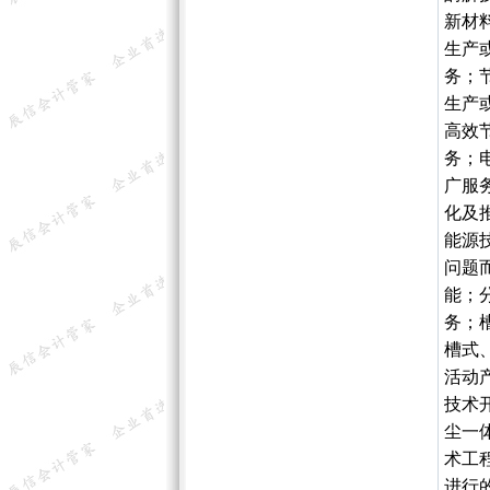
新材
生产
务；
生产
高效
务；
广服
化及
能源
问题
能；
务；
槽式
活动
技术
尘一
术工
进行