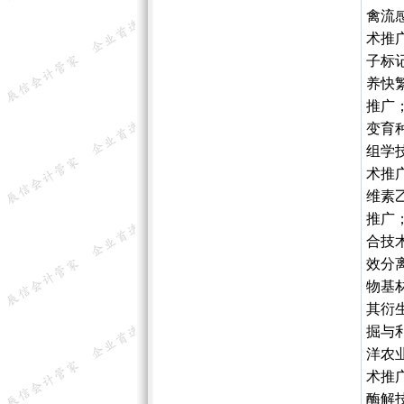
禽流
术推
子标
养快
推广
变育
组学
术推
维素
推广
合技
效分
物基
其衍
掘与
洋农
术推
酶解