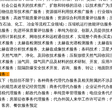
；社会公益有关的技术推广、扩散和转移的活动；以技术推广为
药物信息等技术推广服务；资源循环利用技术推广服务；行业领
定服务；高效节能质量评估服务；资源综合利用质量评估服务；
要在石油、化工、冶金等流程工业领域)；压缩机运行效能评估服
估服务；先进环保质量评估服务；单纯为创业、创新人员提供技
利用计算机技术、网络技术和远程通信技术，实现整个商务(买卖
技术服务；太赫兹检测技术服务；太赫兹光谱检测服务；太赫兹
太赫兹谱分析技术服务、太赫兹成像技术服务；条码技术；卫星
；天然气增产、净化、及回收技术服务；压裂放喷天然气回收回
技术服务；油气田、煤气田产品及材料的技术研制、开发、应用
技术服务；阻隔防爆安全技术开发、咨询、服务、转让；地面防
服务：
以下（包括但不限于）各种商务代理代办服务及相关附属的不涉
务的规范表述登记经营范围：商务代理代办服务；企业证件代办
退税代理服务；邮政代办服务；单纯货单管理服务；电信业务代
服务；房屋征收事务代理服务；代办外国人来华工作许可证件；
、客房、餐饮服务预定