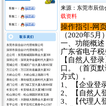
来源：东莞市辰信
客服一：
载资料
客服二：
客服三：
操作指引-网
（2020年5月
一、功能概述
东莞市辰信会计代理有限公司
广东省电子税
深圳市辰信会计代理有限公司
总公司：东莞南城国际商会大厦308
【自然人登录
深圳公司：深圳龙华金銮时代大厦913
莞城公司：莞城区广信大厦A座602室
口。（首页默
万江公司：万江区街道鑫源大厦302
方式）。
大岭山公司：大岭山镇上场路11号
厚街公司：厚街镇莞太路时代大厦501
1、【企业登
虎门公司：虎门镇工贸大厦A座804室
长安公司：长安镇名店大厦3楼310室
2、【自然人
松山湖公司：松山湖园区研发五路
3、【代理人
大朗公司：大朗镇大朗商会大厦401室
常平公司：常平百司汇商务中心1507