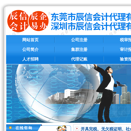
网站首页
公司注册
税审
公司简介
集群注册
审计
人才招聘
代理记账
验资
开具完税、无欠税证明、社