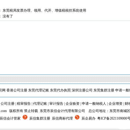
：
东莞税局发票办理、领用、代开、增值税税控系统使用
： 没有了
1
2
司网
香港公司注册
东莞代理记账
东莞代办执照
深圳注册公司
东莞集群注册
申请一般
|
公司注册
|
税审报告
|
代理记账
|
审计报告
|
企业验资
|
申请一般纳税人
|
企业增资
|
财
5chxi.com 版权所有 禁止转载 东莞市辰信会计代理有限公司 总公司地址：东莞市南城
 辰信会计管家
辰信集群注册 辰信商标代理
辰企易办
粤ICP备2021109000