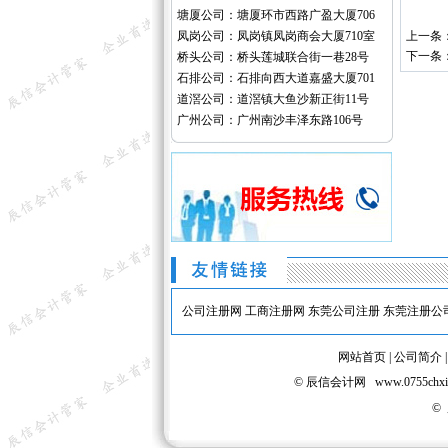
塘厦公司：塘厦环市西路广盈大厦706
凤岗公司：凤岗镇凤岗商会大厦710室
上一条
下一条
桥头公司：桥头莲城联合街一巷28号
石排公司：石排向西大道嘉盛大厦701
道滘公司：道滘镇大鱼沙新正街11号
广州公司：广州南沙丰泽东路106号
公司注册网
工商注册网
东莞公司注册
东莞注册公
网站首页
|
公司简介
© 辰信会计网 www.075
©