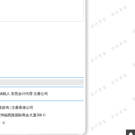
纳税人
东莞会计代理
注册公司
税咨询
|
注册香港公司
区鸿福西路国际商会大厦308 ©
号
©