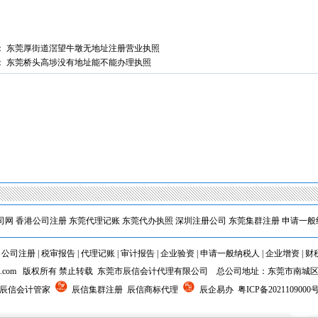
：
东莞厚街道滘望牛墩无地址注册营业执照
：
东莞桥头高埗没有地址能不能办理执照
1
2
司网
香港公司注册
东莞代理记账
东莞代办执照
深圳注册公司
东莞集群注册
申请一般
|
公司注册
|
税审报告
|
代理记账
|
审计报告
|
企业验资
|
申请一般纳税人
|
企业增资
|
财
5chxi.com 版权所有 禁止转载 东莞市辰信会计代理有限公司 总公司地址：东莞市南城
 辰信会计管家
辰信集群注册 辰信商标代理
辰企易办
粤ICP备2021109000