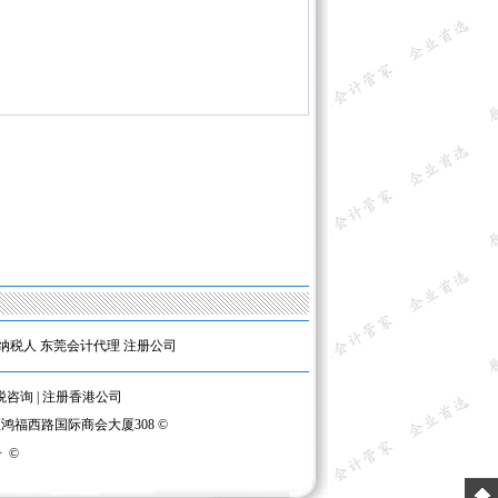
纳税人
东莞会计代理
注册公司
税咨询
|
注册香港公司
区鸿福西路国际商会大厦308 ©
号
©