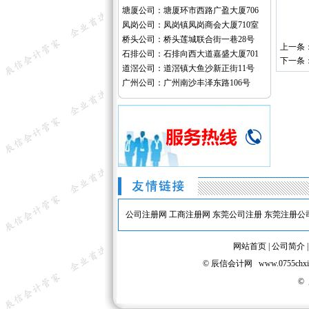
塘厦公司：塘厦环市西路广盈大厦706
凤岗公司：凤岗镇凤岗商会大厦710室
桥头公司：桥头莲城联合街一巷28号
上一条
石排公司：石排向西大道嘉盛大厦701
下一条
道滘公司：道滘镇大鱼沙新正街11号
广州公司：广州南沙丰泽东路106号
公司注册网
工商注册网
东莞公司注册
东莞注册公
网站首页
|
公司简介
© 辰信会计网 www.075
©